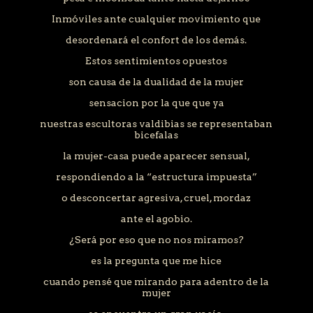
nuestras escultoras valdibias se representaban
bicefalas
la mujer-casa puede aparecer sensual,
respondiendo a la “estructura impuesta”
o desconcertar agresiva, cruel, mordaz
ante el agobio.
¿Será por eso que no nos miramos?
es la pregunta que me hice
cuando pensé que mirando para adentro de la
mujer
se encuentra un gran vacío.
vacío del espacio que dejamos por llenar,
sin ser nosotras mismas
por estirarnos a cobijar a los otros
sin pensar que podemos estar sofocandolos
Sin embargo,