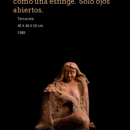
como una esfinge. Solo ojos
abiertos.
Terracota
45 X 40 X 50 cm.
1985