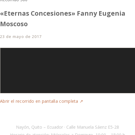
«Eternas Concesiones» Fanny Eugenia
Moscoso
23 de mayo de 2017
Abrir el recorrido en pantalla completa ↗
SARA PALACIOS · Galería y Taller
Nayón, Quito – Ecuador · Calle Manuela Sáenz E5-28
Horario de atención: Miércoles a Domingo, 10:00 – 18:00 h